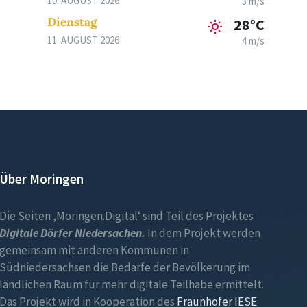
10. AUGUST 2026
3 m/s
Dienstag
28°C
11. AUGUST 2026
4 m/s
Über Moringen
Die Seiten ‚Moringen.Digital‘ sind Teil des Projektes
Digitale Dörfer Niedersachen.
In dem Projekt werden
gemeinsam mit anderen Kommunen in
Südniedersachsen die Bedarfe der Bevölkerung im
ländlichen Raum für mehr digitale Teilhabe ermittelt.
Das Projekt wird in Kooperation des
Fraunhofer IESE