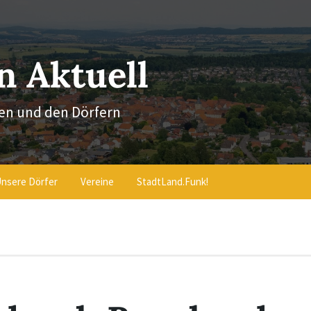
 Aktuell
en und den Dörfern
nsere Dörfer
Vereine
StadtLand.Funk!