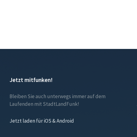
Jetzt mitfunken!
Bleiben Sie auch unterwegs immer auf dem
Laufenden mit StadtLandFunk!
Jetzt laden für iOS & Android