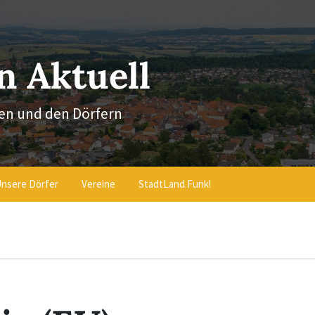
 Aktuell
en und den Dörfern
nsere Dörfer
Vereine
StadtLand.Funk!