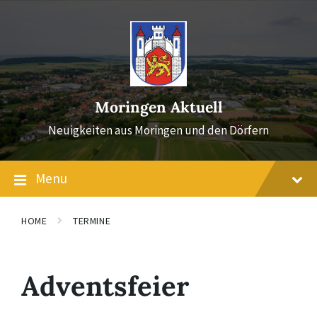
Skip
Skip
Skip
to
to
to
content
main
footer
navigation
Moringen Aktuell
Neuigkeiten aus Moringen und den Dörfern
Menu
HOME
TERMINE
Adventsfeier