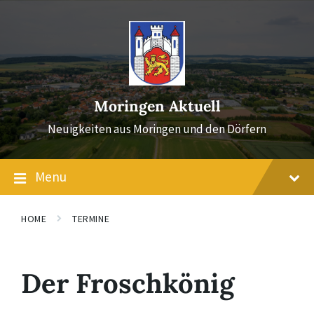
Skip
Skip
Skip
to
to
to
content
main
footer
navigation
Moringen Aktuell
Neuigkeiten aus Moringen und den Dörfern
Menu
HOME
TERMINE
Der Froschkönig