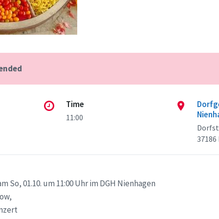
 ended
Time
Dorfg
Nienh
11:00
Dorfst
37186
m So, 01.10. um 11:00 Uhr im DGH Nienhagen
kow,
nzert