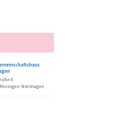
emeinschaftshaus
agen
raße 6
 Moringen-Nienhagen