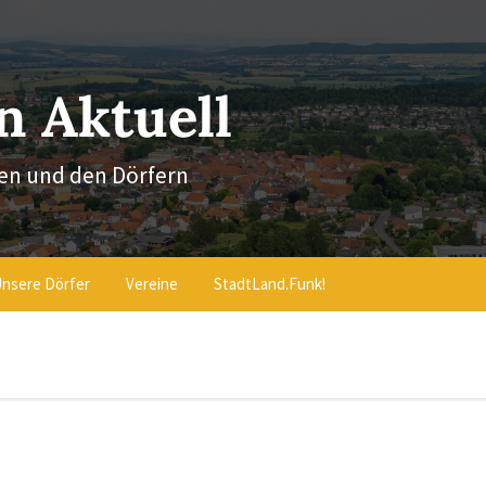
 Aktuell
en und den Dörfern
nsere Dörfer
Vereine
StadtLand.Funk!