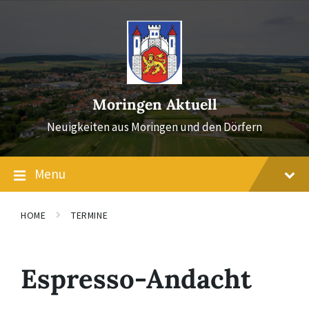
Skip
Skip
Skip
to
to
to
content
main
footer
navigation
Moringen Aktuell
Neuigkeiten aus Moringen und den Dörfern
Menu
HOME
TERMINE
Espresso-Andacht