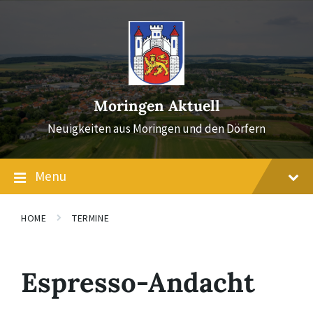
Skip
Skip
Skip
to
to
to
content
main
footer
navigation
Moringen Aktuell
Neuigkeiten aus Moringen und den Dörfern
Menu
HOME
TERMINE
Espresso-Andacht