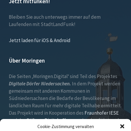
Jetzt mitfunken!
Bleiben Sie auch unterwegs immer auf dem
Laufenden mit StadtLandFunk!
Jetzt laden für iOS & Android
Über Moringen
Die Seiten ‚Moringen.Digital‘ sind Teil des Projektes
Digitale Dörfer Niedersachen.
In dem Projekt werden
gemeinsam mit anderen Kommunen in
Südniedersachsen die Bedarfe der Bevölkerung im
ländlichen Raum für mehr digitale Teilhabe ermittelt.
Das Projekt wird in Kooperation des
Fraunhofer IESE
und der
Stiftung Digitale Chancen
durchgeführt und
Cookie-Zustimmung verwalten
vom
Niedersächsischen Ministerium für Bundes- und