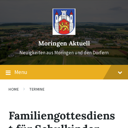
Skip
Skip
Skip
to
to
to
content
main
footer
navigation
Moringen Aktuell
Neuigkeiten aus Moringen und den Dörfern
Menu
HOME
TERMINE
Familiengottesdiens