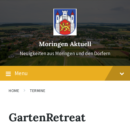
Skip
Skip
Skip
to
to
to
content
main
footer
navigation
Moringen Aktuell
Neuigkeiten aus Moringen und den Dörfern
Menu
HOME
TERMINE
GartenRetreat