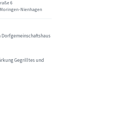
raße 6
 Moringen-Nienhagen
am Dorfgemeinschaftshaus
ärkung Gegrilltes und