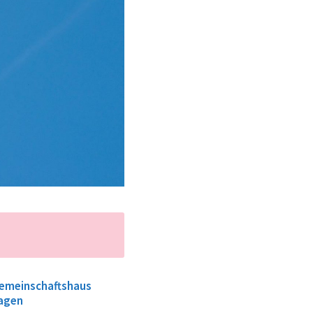
emeinschaftshaus
agen