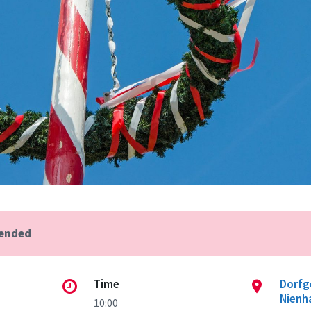
 ended
Time
Dorfg
Nienh
10:00