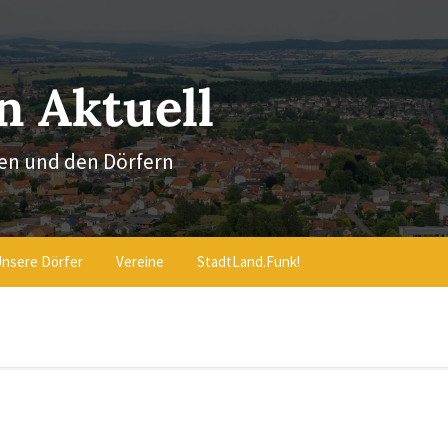
 Aktuell
en und den Dörfern
nsere Dörfer
Vereine
StadtLand.Funk!