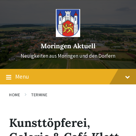
Skip
Skip
Skip
to
to
to
content
main
footer
navigation
Moringen Aktuell
Neuigkeiten aus Moringen und den Dörfern
Menu
HOME
TERMINE
Kunsttöpferei,