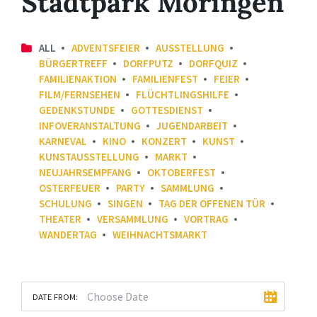
Stadtpark Moringen
ALL
ADVENTSFEIER
AUSSTELLUNG
BÜRGERTREFF
DORFPUTZ
DORFQUIZ
FAMILIENAKTION
FAMILIENFEST
FEIER
FILM/FERNSEHEN
FLÜCHTLINGSHILFE
GEDENKSTUNDE
GOTTESDIENST
INFOVERANSTALTUNG
JUGENDARBEIT
KARNEVAL
KINO
KONZERT
KUNST
KUNSTAUSSTELLUNG
MARKT
NEUJAHRSEMPFANG
OKTOBERFEST
OSTERFEUER
PARTY
SAMMLUNG
SCHULUNG
SINGEN
TAG DER OFFENEN TÜR
THEATER
VERSAMMLUNG
VORTRAG
WANDERTAG
WEIHNACHTSMARKT
DATE FROM: