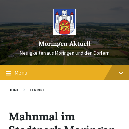
Skip
Skip
Skip
to
to
to
content
main
footer
navigation
Moringen Aktuell
Neuigkeiten aus Moringen und den Dörfern
Menu
HOME
TERMINE
Mahnmal im