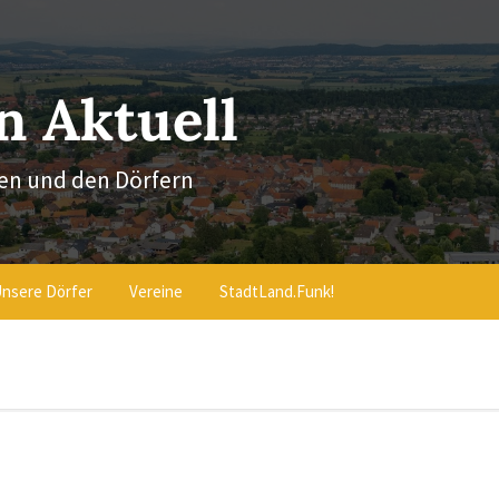
 Aktuell
en und den Dörfern
nsere Dörfer
Vereine
StadtLand.Funk!