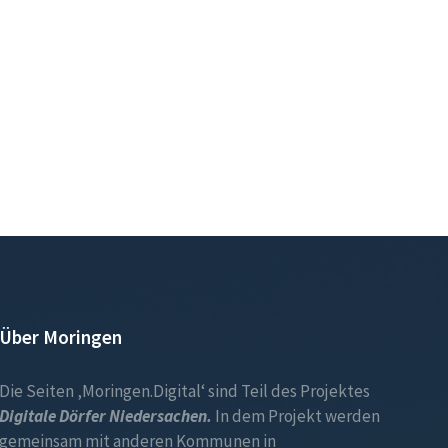
Über Moringen
Die Seiten ‚Moringen.Digital‘ sind Teil des Projektes
Digitale Dörfer Niedersachen.
In dem Projekt werden
gemeinsam mit anderen Kommunen in