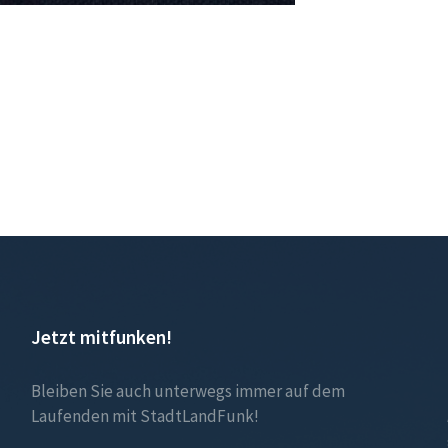
Jetzt mitfunken!
Bleiben Sie auch unterwegs immer auf dem
Laufenden mit StadtLandFunk!