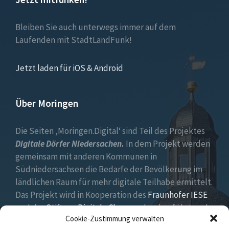
Bleiben Sie auch unterwegs immer auf dem
Laufenden mit StadtLandFunk!
Jetzt laden für iOS & Android
Über Moringen
Die Seiten ‚Moringen.Digital‘ sind Teil des Projektes
Digitale Dörfer Niedersachen.
In dem Projekt werden
gemeinsam mit anderen Kommunen in
Südniedersachsen die Bedarfe der Bevölkerung im
ländlichen Raum für mehr digitale Teilhabe ermittelt.
Das Projekt wird in Kooperation des
Fraunhofer IESE
und der
Stiftung Digitale Chancen
durchgeführt und
Cookie-Zustimmung verwalten
vom
Niedersächsischen Ministerium für Bundes- und