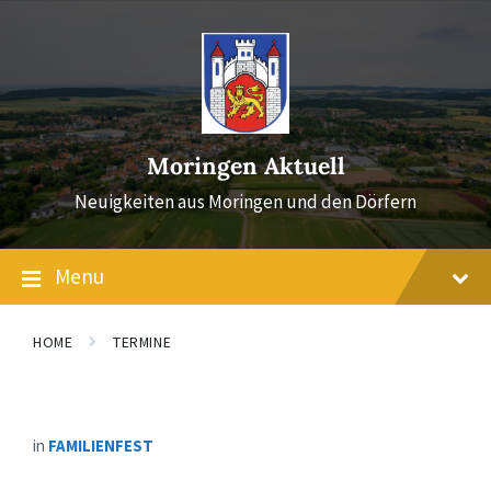
Skip
Skip
Skip
to
to
to
content
main
footer
navigation
Moringen Aktuell
Neuigkeiten aus Moringen und den Dörfern
Menu
HOME
TERMINE
in
FAMILIENFEST