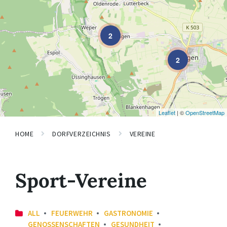
2
2
Leaflet
| ©
OpenStreetMap
HOME
DORFVERZEICHNIS
VEREINE
Sport-Vereine
ALL
FEUERWEHR
GASTRONOMIE
GENOSSENSCHAFTEN
GESUNDHEIT