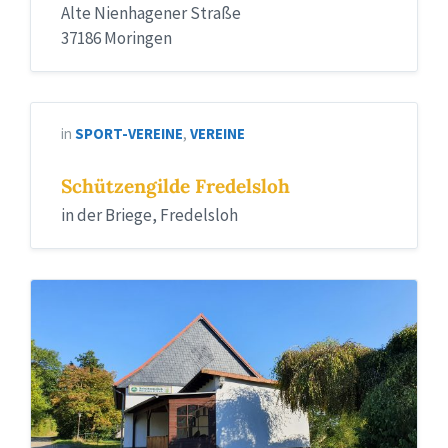
Alte Nienhagener Straße
37186 Moringen
in
SPORT-VEREINE
,
VEREINE
Schützengilde Fredelsloh
in der Briege, Fredelsloh
Schützenhaus
SC
Nienhagen