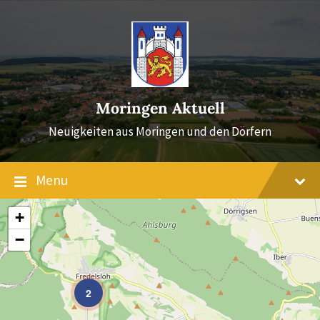
Skip
Skip
Skip
to
to
to
content
main
footer
navigation
Moringen Aktuell
Neuigkeiten aus Moringen und den Dörfern
Menu
+
−
2