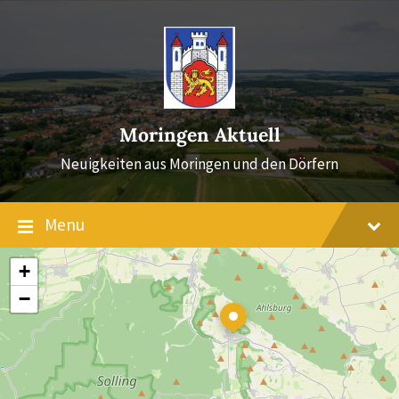
Skip
Skip
Skip
to
to
to
content
main
footer
navigation
Moringen Aktuell
Neuigkeiten aus Moringen und den Dörfern
Menu
+
−