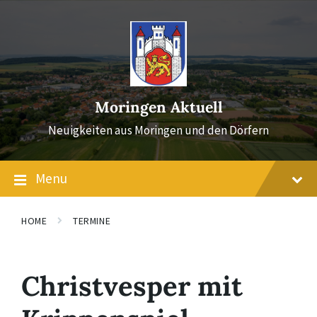
Skip
Skip
Skip
to
to
to
content
main
footer
navigation
Moringen Aktuell
Neuigkeiten aus Moringen und den Dörfern
Menu
HOME
TERMINE
Christvesper mit