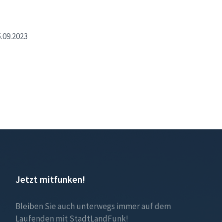
.09.2023
Jetzt mitfunken!
Bleiben Sie auch unterwegs immer auf dem
Laufenden mit StadtLandFunk!