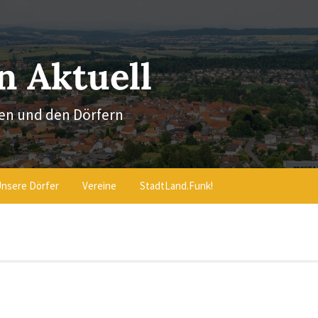
 Aktuell
en und den Dörfern
nsere Dörfer
Vereine
StadtLand.Funk!