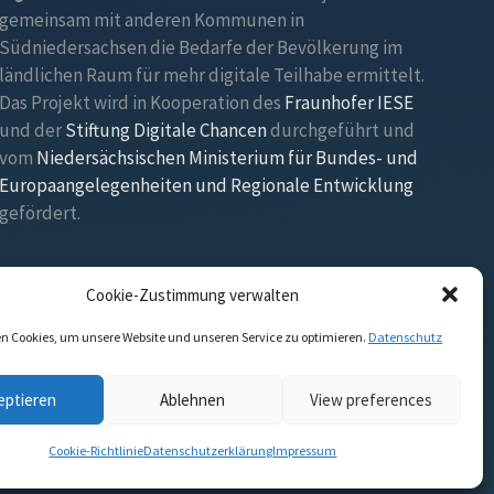
gemeinsam mit anderen Kommunen in
Südniedersachsen die Bedarfe der Bevölkerung im
ländlichen Raum für mehr digitale Teilhabe ermittelt.
Das Projekt wird in Kooperation des
Fraunhofer IESE
und der
Stiftung Digitale Chancen
durchgeführt und
vom
Niedersächsischen Ministerium für Bundes- und
Europaangelegenheiten und Regionale Entwicklung
gefördert.
Cookie-Zustimmung verwalten
n Cookies, um unsere Website und unseren Service zu optimieren.
Datenschutz
eptieren
Ablehnen
View preferences
Cookie-Richtlinie
Datenschutzerklärung
Impressum