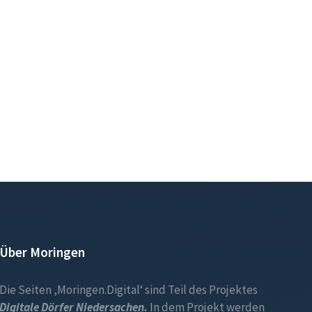
Über Moringen
Die Seiten ‚Moringen.Digital‘ sind Teil des Projektes
Digitale Dörfer Niedersachen.
In dem Projekt werden