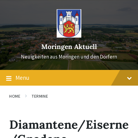
Skip
Skip
Skip
to
to
to
content
main
footer
navigation
Moringen Aktuell
Neuigkeiten aus Moringen und den Dörfern
Menu
HOME
TERMINE
Diamantene/Eiserne