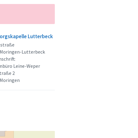
eorgskapelle Lutterbeck
nstraße
 Moringen-Lutterbeck
schrift:
enbüro Leine-Weper
traße 2
 Moringen