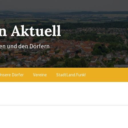
 Aktuell
en und den Dörfern
nsere Dörfer
Vereine
StadtLand.Funk!