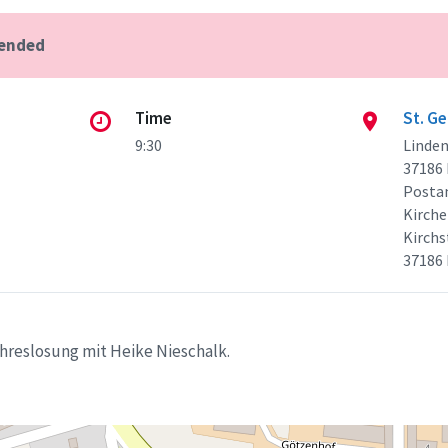
 ended
Time
St. G
9:30
Linde
37186
Postan
Kirch
Kirchs
37186
hreslosung mit Heike Nieschalk.