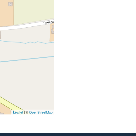
Leaflet
| ©
OpenStreetMap