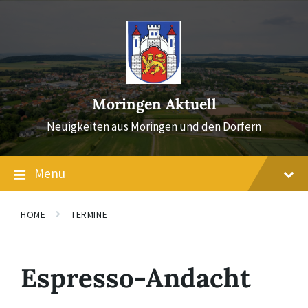
Skip
Skip
Skip
to
to
to
content
main
footer
navigation
Moringen Aktuell
Neuigkeiten aus Moringen und den Dörfern
Menu
HOME
TERMINE
Espresso-Andacht