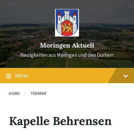
Skip
Skip
Skip
to
to
to
content
main
footer
navigation
Moringen Aktuell
Neuigkeiten aus Moringen und den Dörfern
Menu
HOME
TERMINE
Kapelle Behrensen