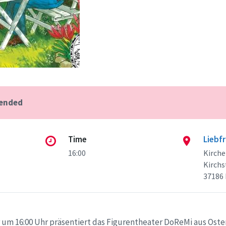
 ended
Time
Liebf
16:00
Kirch
Kirchs
37186
 um 16:00 Uhr präsentiert das Figurentheater DoReMi aus Oste