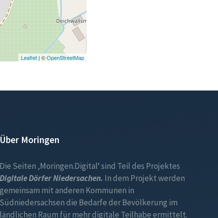
Leaflet
| ©
OpenStreetMap
Über Moringen
Die Seiten ‚Moringen.Digital‘ sind Teil des Projektes
Digitale Dörfer Niedersachen.
In dem Projekt werden
gemeinsam mit anderen Kommunen in
Südniedersachsen die Bedarfe der Bevölkerung im
ländlichen Raum für mehr digitale Teilhabe ermittelt.