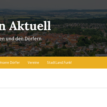
 Aktuell
en und den Dörfern
nsere Dörfer
Vereine
StadtLand.Funk!