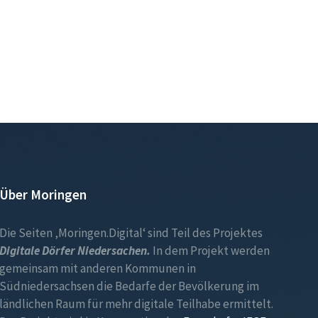
Über Moringen
Die Seiten ‚Moringen.Digital‘ sind Teil des Projektes
Digitale Dörfer Niedersachen.
In dem Projekt werden
gemeinsam mit anderen Kommunen in
Südniedersachsen die Bedarfe der Bevölkerung im
ländlichen Raum für mehr digitale Teilhabe ermittelt.