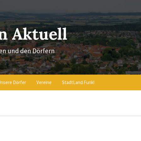
 Aktuell
en und den Dörfern
nsere Dörfer
Vereine
StadtLand.Funk!