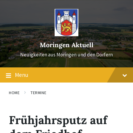
Skip
Skip
Skip
to
to
to
content
main
footer
navigation
Moringen Aktuell
Neuigkeiten aus Moringen und den Dörfern
Menu
HOME
TERMINE
Frühjahrsputz auf