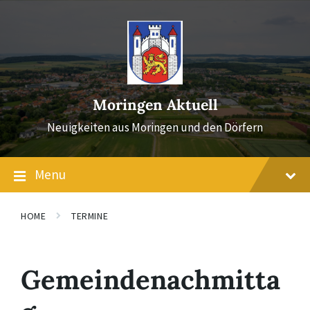
Skip
Skip
Skip
to
to
to
content
main
footer
navigation
Moringen Aktuell
Neuigkeiten aus Moringen und den Dörfern
Menu
HOME
TERMINE
Gemeindenachmitta