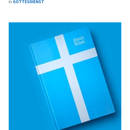
in
GOTTESDIENST