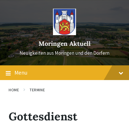
Skip
Skip
Skip
to
to
to
content
main
footer
navigation
Moringen Aktuell
Neuigkeiten aus Moringen und den Dörfern
Menu
HOME
TERMINE
Gottesdienst