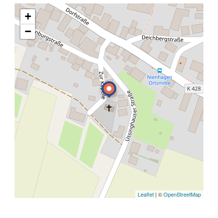
+
−
Leaflet
| ©
OpenStreetMap