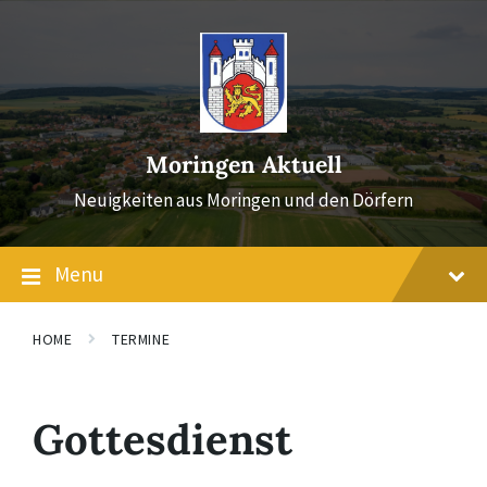
Skip
Skip
Skip
to
to
to
content
main
footer
navigation
Moringen Aktuell
Neuigkeiten aus Moringen und den Dörfern
Menu
HOME
TERMINE
Gottesdienst