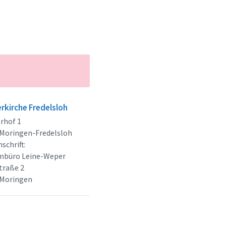
rkirche Fredelsloh
rhof 1
Moringen-Fredelsloh
schrift:
enbüro Leine-Weper
traße 2
 Moringen