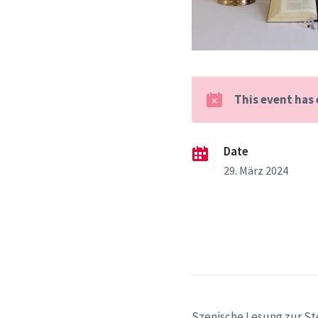
This event has
Date
29. März 2024
Szenische Lesung zur St