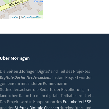
Leaflet
| ©
OpenStreetMap
Über Moringen
Die Seiten ‚Moringen.Digital‘ sind Teil des Projektes
Digitale Dörfer Niedersachen.
In dem Projekt werden
gemeinsam mit anderen Kommunen in
Südniedersachsen die Bedarfe der Bevölkerung im
ländlichen Raum für mehr digitale Teilhabe ermittelt.
Das Projekt wird in Kooperation des
Fraunhofer IESE
und der
Stiftung Digitale Chancen
durchgeführt und