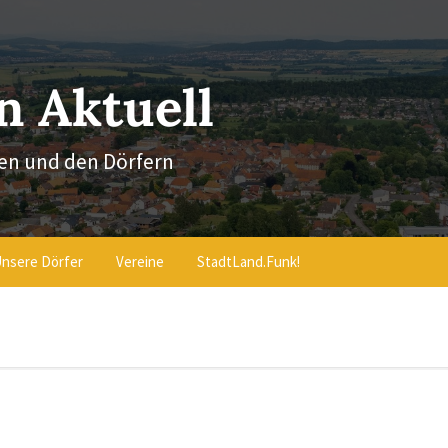
 Aktuell
en und den Dörfern
nsere Dörfer
Vereine
StadtLand.Funk!