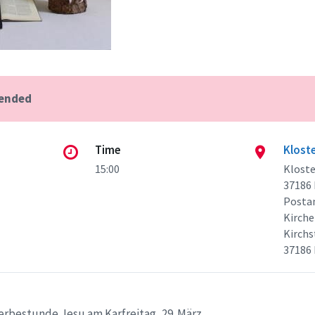
 ended
Time
Kloste
15:00
Kloste
37186 
Postan
Kirch
Kirchs
37186
erbestunde Jesu am Karfreitag, 29. März