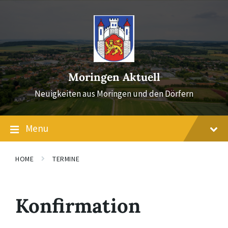
Skip
Skip
Skip
to
to
to
content
main
footer
navigation
Moringen Aktuell
Neuigkeiten aus Moringen und den Dörfern
Menu
HOME
TERMINE
Konfirmation