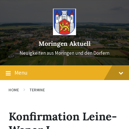
Skip
Skip
Skip
to
to
to
content
main
footer
navigation
Moringen Aktuell
Neuigkeiten aus Moringen und den Dörfern
Menu
HOME
TERMINE
Konfirmation Leine-