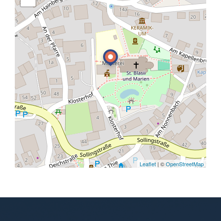
Leaflet
| ©
OpenStreetMap