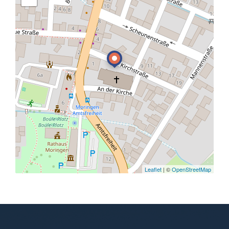
Leaflet
| ©
OpenStreetMap