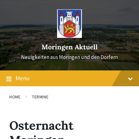
Skip
Skip
Skip
to
to
to
content
main
footer
navigation
Moringen Aktuell
Neuigkeiten aus Moringen und den Dörfern
Menu
HOME
TERMINE
Osternacht