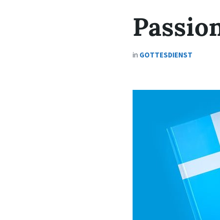
Passio
in
GOTTESDIENST