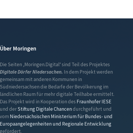
Über Moringen
Die Seiten ‚Moringen.Digital‘ sind Teil des Projektes
Digitale Dörfer Niedersachen.
In dem Projekt werden
gemeinsam mit anderen Kommunen in
Südniedersachsen die Bedarfe der Bevölkerung im
ländlichen Raum für mehr digitale Teilhabe ermittelt.
Das Projekt wird in Kooperation des
Fraunhofer IESE
und der
Stiftung Digitale Chancen
durchgeführt und
vom
Niedersächsischen Ministerium für Bundes- und
Europaangelegenheiten und Regionale Entwicklung
gefördert.