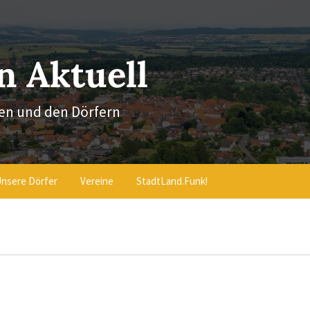
 Aktuell
en und den Dörfern
nsere Dörfer
Vereine
StadtLand.Funk!