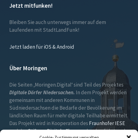
Jetzt mitfunken!
Bleiben Sie auch unterwegs immer auf dem
Laufenden mit StadtLandFunk!
Jetzt laden für iOS & Android
Über Moringen
Die Seiten ‚Moringen.Digital‘ sind Teil des Projektes
Digitale Dörfer Niedersachen.
In dem Projekt werden
gemeinsam mit anderen Kommunen in
Südniedersachsen die Bedarfe der Bevölkerung im
ländlichen Raum für mehr digitale Teilhabe ermittelt.
Das Projekt wird in Kooperation des
Fraunhofer IESE
und der
Stiftung Digitale Chancen
durchgeführt und
Cookie-Zustimmung verwalten