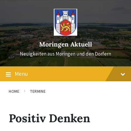
Skip
Skip
Skip
to
to
to
content
main
footer
navigation
Moringen Aktuell
Neuigkeiten aus Moringen und den Dörfern
Menu
HOME
TERMINE
Positiv Denken