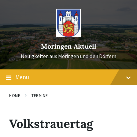
Skip
Skip
Skip
to
to
to
content
main
footer
navigation
Moringen Aktuell
Neuigkeiten aus Moringen und den Dörfern
Menu
HOME
TERMINE
Volkstrauertag