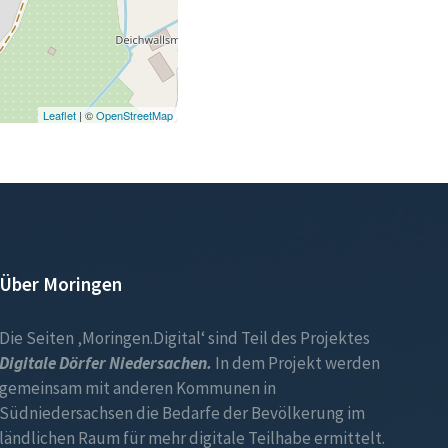
Leaflet
| ©
OpenStreetMap
Über Moringen
Die Seiten ‚Moringen.Digital‘ sind Teil des Projektes
Digitale Dörfer Niedersachen.
In dem Projekt werden
gemeinsam mit anderen Kommunen in
Südniedersachsen die Bedarfe der Bevölkerung im
ländlichen Raum für mehr digitale Teilhabe ermittelt.