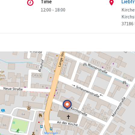
Time
Liebf
12:00 - 18:00
Kirch
Kirchs
37186