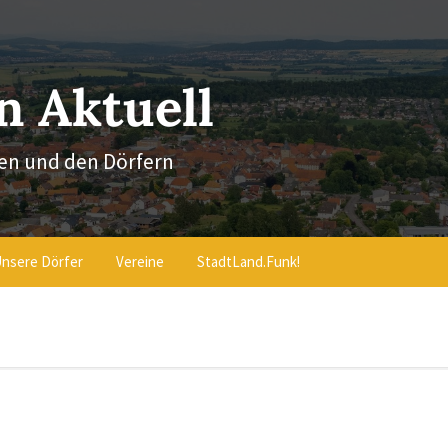
 Aktuell
en und den Dörfern
nsere Dörfer
Vereine
StadtLand.Funk!