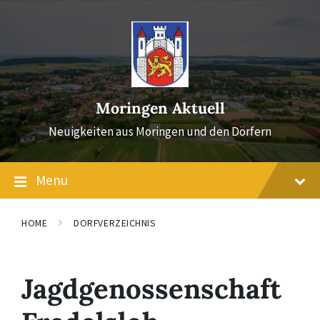
Skip
Skip
Skip
to
to
to
content
main
footer
navigation
Moringen Aktuell
Neuigkeiten aus Moringen und den Dörfern
Menu
HOME
DORFVERZEICHNIS
Jagdgenossenschaft