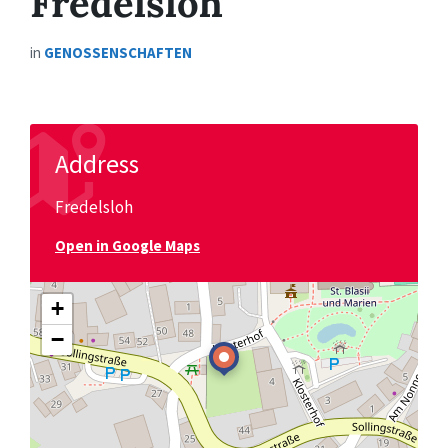
Fredelsloh
in
GENOSSENSCHAFTEN
Address
Fredelsloh
Open in Google Maps
+
−