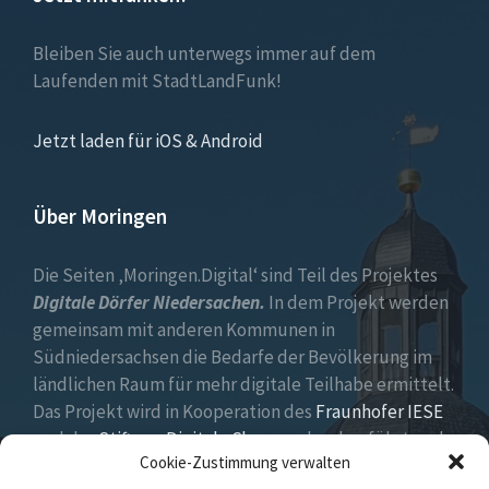
Bleiben Sie auch unterwegs immer auf dem
Laufenden mit StadtLandFunk!
Jetzt laden für iOS & Android
Über Moringen
Die Seiten ‚Moringen.Digital‘ sind Teil des Projektes
Digitale Dörfer Niedersachen.
In dem Projekt werden
gemeinsam mit anderen Kommunen in
Südniedersachsen die Bedarfe der Bevölkerung im
ländlichen Raum für mehr digitale Teilhabe ermittelt.
Das Projekt wird in Kooperation des
Fraunhofer IESE
und der
Stiftung Digitale Chancen
durchgeführt und
Cookie-Zustimmung verwalten
vom
Niedersächsischen Ministerium für Bundes- und