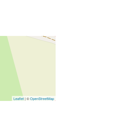
Leaflet
| ©
OpenStreetMap