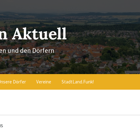
 Aktuell
en und den Dörfern
nsere Dörfer
Vereine
StadtLand.Funk!
IS