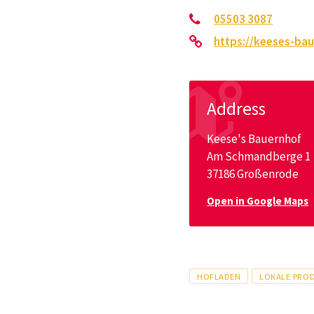
05503 3087
https://keeses-bau
Address
Keese's Bauernhof
Am Schmandberge 1
37186 Großenrode
Open in Google Maps
Tags
HOFLADEN
LOKALE PRO