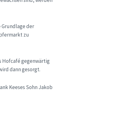
gewachsen sind, werden
ie Grundlage der
öpfermarkt zu
as Hofcafé gegenwärtig
wird dann gesorgt.
Frank Keeses Sohn Jakob