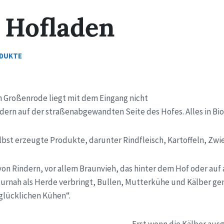
s Hofladen
ODUKTE
n Großenrode liegt mit dem Eingang nicht
dern auf der straßenabgewandten Seite des Hofes. Alles in Bi
elbst erzeugte Produkte, darunter Rindfleisch, Kartoffeln, Zw
on Rindern, vor allem Braunvieh, das hinter dem Hof oder auf
turnah als Herde verbringt, Bullen, Mutterkühe und Kälber g
 glücklichen Kühen“.