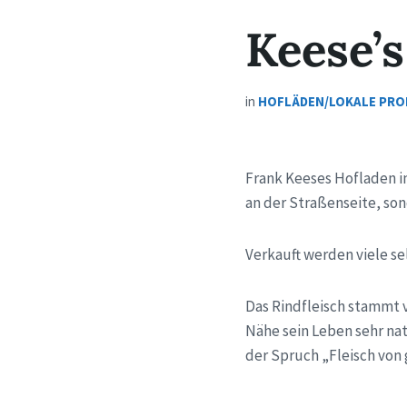
Keese’
in
HOFLÄDEN/LOKALE PR
Frank Keeses Hofladen i
an der Straßenseite, son
Verkauft werden viele s
Das Rindfleisch stammt v
Nähe sein Leben sehr na
der Spruch „Fleisch von