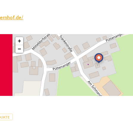
ernhof.de/
+
−
DUKTE