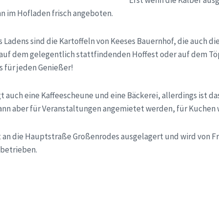
Erst wenn die Kälber aus
nn im Hofladen frisch angeboten.
s Ladens sind die Kartoffeln von Keeses Bauernhof, die auch d
ie auf dem gelegentlich stattfindenden Hoffest oder auf dem T
 für jeden Genießer!
t auch eine Kaffeescheune und eine Bäckerei, allerdings ist d
kann aber für Veranstaltungen angemietet werden, für Kuchen 
ist an die Hauptstraße Großenrodes ausgelagert und wird von 
betrieben.