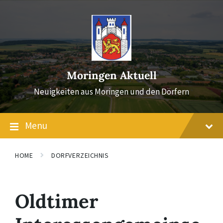
Skip
Skip
Skip
to
to
to
content
main
footer
navigation
Moringen Aktuell
Neuigkeiten aus Moringen und den Dörfern
Menu
HOME
DORFVERZEICHNIS
Oldtimer