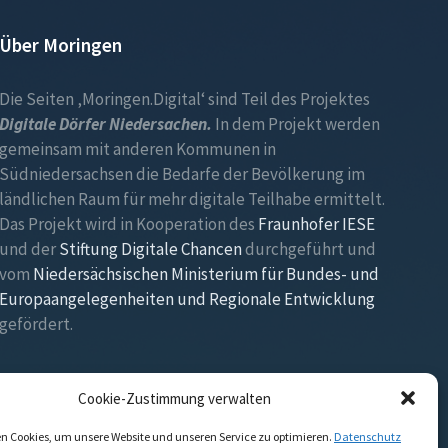
Über Moringen
Die Seiten ‚Moringen.Digital‘ sind Teil des Projektes
Digitale Dörfer Niedersachen.
In dem Projekt werden
gemeinsam mit anderen Kommunen in
Südniedersachsen die Bedarfe der Bevölkerung im
ländlichen Raum für mehr digitale Teilhabe ermittelt.
Das Projekt wird in Kooperation des
Fraunhofer IESE
und der
Stiftung Digitale Chancen
durchgeführt und
vom
Niedersächsischen Ministerium für Bundes- und
Europaangelegenheiten und Regionale Entwicklung
gefördert.
Cookie-Zustimmung verwalten
n Cookies, um unsere Website und unseren Service zu optimieren.
Datenschutz