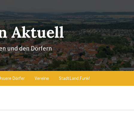
 Aktuell
en und den Dörfern
nsere Dörfer
Vereine
StadtLand.Funk!