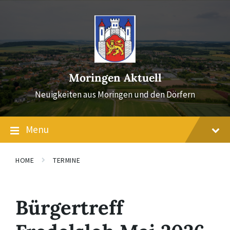
Skip
Skip
Skip
to
to
to
content
main
footer
navigation
Moringen Aktuell
Neuigkeiten aus Moringen und den Dörfern
Menu
HOME
TERMINE
Bürgertreff