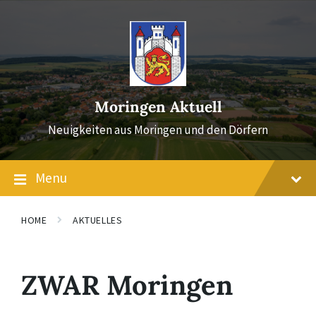
Skip
Skip
Skip
to
to
to
content
main
footer
navigation
Moringen Aktuell
Neuigkeiten aus Moringen und den Dörfern
Menu
HOME
AKTUELLES
ZWAR Moringen